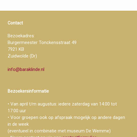
klezmerband
Klets
Contact
en
Marga
Bezoekadres:
Kool
Burgermeester Tonckensstraat 49
7921 KB
en
Zuidwolde (Dr)
Jan
Veenstra.
info@baraklinde.nl
Bezoekersinformatie
• Van april t/m augustus: iedere zaterdag van 14:00 tot
17:00 uur
• Voor groepen ook op afspraak mogelijk op andere dagen
in de week
(eventueel in combinatie met museum De Wemme)