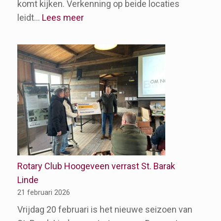
komt kijken. Verkenning op beide locaties
:
leidt…
Lees meer
De
sokkel
van
Ten
Arlo
Rotary Club Hoogeveen verrast St. Barak
Linde
21 februari 2026
Vrijdag 20 februari is het nieuwe seizoen van