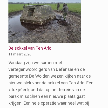
CBS
De
Heidevlinder
aan
de
slag
met
De sokkel van Ten Arlo
lespakket
11 maart 2026
Vandaag zijn we samen met
vertegenwoordigers van Defensie en de
gemeente De Wolden wezen kijken naar de
nieuwe plek voor de sokkel van Ten Arlo. Een
‘stukje’ erfgoed dat op het terrein van de
barak misschien een nieuwe plaats gaat
krijgen. Een hele operatie waar heel wat bij