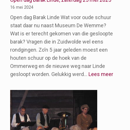
16 mei 2024
Open dag Barak Linde Wat voor oude schuur
staat daar nu naast Museum De Wemme?
Wat is er terecht gekomen van die gesloopte
barak? Vragen die in Zuidwolde wel eens
rondgingen. Zo’n 5 jaar geleden moest een
houten schuur op de hoek van de
Ommerweg en de nieuwe weg naar Linde
:
gesloopt worden. Gelukkig werd…
Lees meer
Open
dag
barak
Linde,
zaterd
25