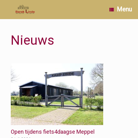
Ga
Menu
naar
de
inhoud
Nieuws
Open tijdens fiets4daagse Meppel