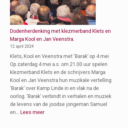
mei
2025
Dodenherdenking met klezmerband Klets en
Marga Kool en Jan Veenstra.
12 april 2024
Klets, Kool en Veenstra met ‘Barak’ op 4 mei
Op zaterdag 4 mei a.s. om 21.00 uur spelen
klezmerband Klets en de schrijvers Marga
Kool en Jan Veenstra hun muzikale vertelling
‘Barak’ over Kamp Linde in en vlak na de
oorlog. ‘Barak’ verbindt in verhalen en muziek
de levens van de joodse jongeman Samuel
:
en…
Lees meer
Dodenherdenking
met