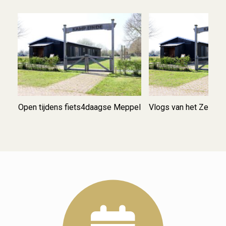
ets4daagse Meppel
Vlogs van het Zeven Linde College
Groe
a