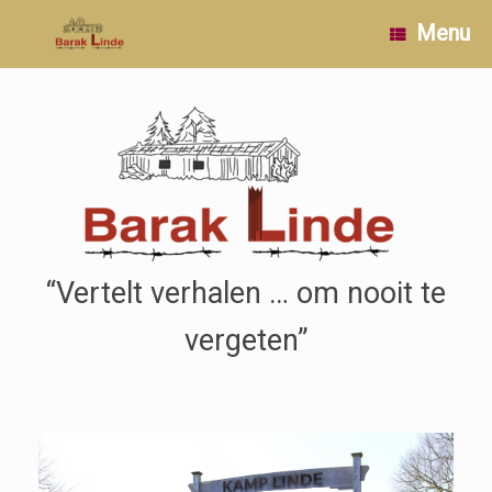
Ga
Menu
naar
de
inhoud
“Vertelt verhalen … om nooit te
vergeten”