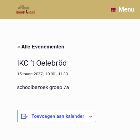
Ga
Menu
naar
de
inhoud
« Alle Evenementen
IKC ’t Oelebröd
15 maart 2027 | 10:00
-
11:30
schoolbezoek groep 7a
Toevoegen aan kalender